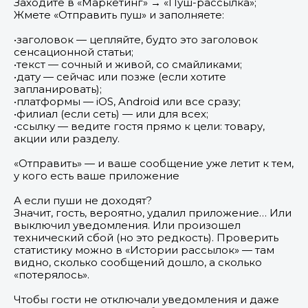
Заходите в «Маркетинг» → «Пуш-рассылка»;
Жмете «Отправить пуш» и заполняете:
•заголовок — цепляйте, будто это заголовок
сенсационной статьи;
•текст — сочный и живой, со смайликами;
•дату — сейчас или позже (если хотите
запланировать);
•платформы — iOS, Android или все сразу;
•филиал (если сеть) — или для всех;
•ссылку — ведите гостя прямо к цели: товару,
акции или разделу.
«Отправить» — и ваше сообщение уже летит к тем,
у кого есть ваше приложение
А если пуши не доходят?
Значит, гость, вероятно, удалил приложение… Или
выключил уведомления. Или произошел
технический сбой (но это редкость). Проверить
статистику можно в «Истории рассылок» — там
видно, сколько сообщений дошло, а сколько
«потерялось».
Чтобы гости не отключали уведомления и даже