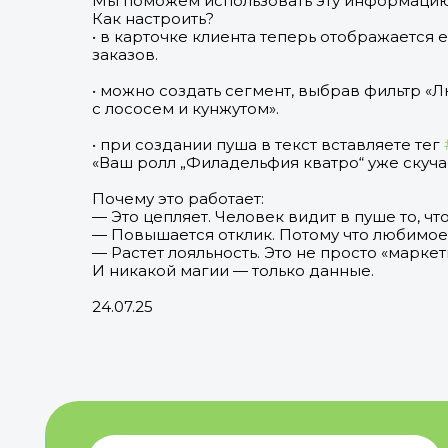
Мы поможем использовать эту информацию 
Как настроить?
• в карточке клиента теперь отображается
заказов.
• можно создать сегмент, выбрав фильтр «
с лососем и кунжутом».
• при создании пуша в текст вставляете тег
«Ваш ролл „Филадельфия кватро“ уже скуча
Почему это работает:
— Это цепляет. Человек видит в пуше то, чт
— Повышается отклик. Потому что любимое 
— Растет лояльность. Это не просто «маркет
И никакой магии — только данные.
24.07.25
Нажимая на 