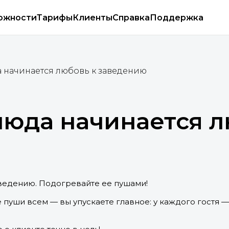
ожности
Тарифы
Клиенты
Справка
Поддержка
 начинается любовь к заведению
люда начинается 
ведению. Подогревайте ее пушами!
пуши всем — вы упускаете главное: у каждого гостя —