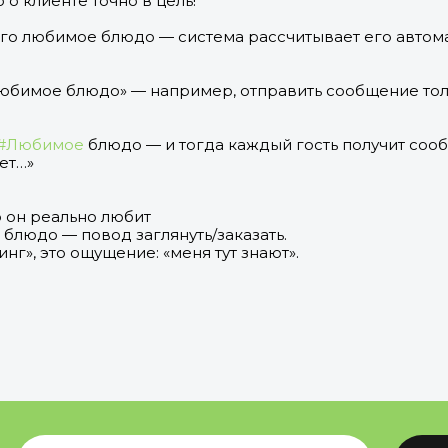
о клиенте точно в цель!
 его любимое блюдо — система рассчитывает его автом
Любимое блюдо» — например, отправить сообщение тол
#Любимое
блюдо — и тогда каждый гость получит соо
ет…»
о он реально любит
блюдо — повод заглянуть/заказать.
инг», это ощущение: «меня тут знают».
+7
Обсуд
кнопку, вы соглашаетесь
с «политикой конфиденциальности»